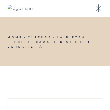
Skip
to
the
content
HOME
CULTURA
LA PIETRA
LECCESE: CARATTERISTICHE E
VERSATILITÀ