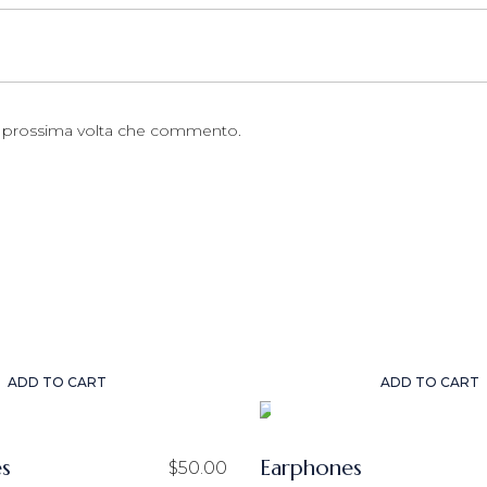
la prossima volta che commento.
ADD TO CART
ADD TO CART
s
Earphones
$
50.00