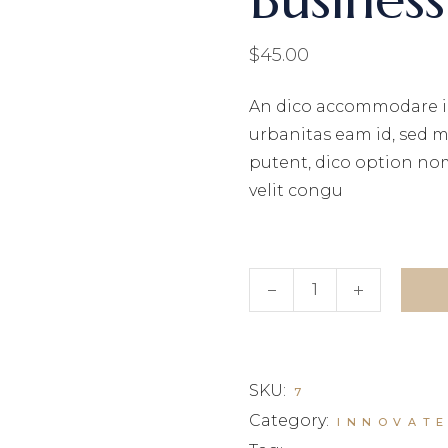
$
45.00
An dico accommodare iu
urbanitas eam id, sed 
putent, dico option no
velit congu
Business invest III quant
SKU:
7
Category:
INNOVAT