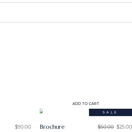
ADD TO CART
SALE
Brochure
$
90.00
$
50.00
$
25.00
Original
Current