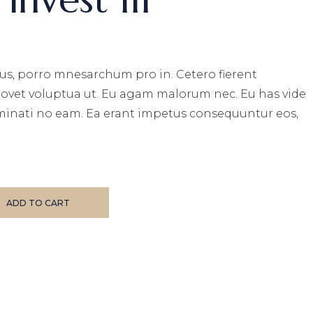
s, porro mnesarchum pro in. Cetero fierent
movet voluptua ut. Eu agam malorum nec. Eu has vide
minati no eam. Ea erant impetus consequuntur eos,
ity
ADD TO CART
E