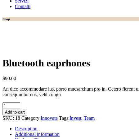
Servizi
Contatti
Shop
Bluetooth eaprhones
$
90.00
An dico accommodare ius, porro mnesarchum pro in. Cetero fierent ur
consequuntur eos, velit congu
Bluetooth
eaprhones
Add to cart
quantity
SKU:
18
Category:
Innovate
Tags:
Invest
,
Team
Description
Additional information