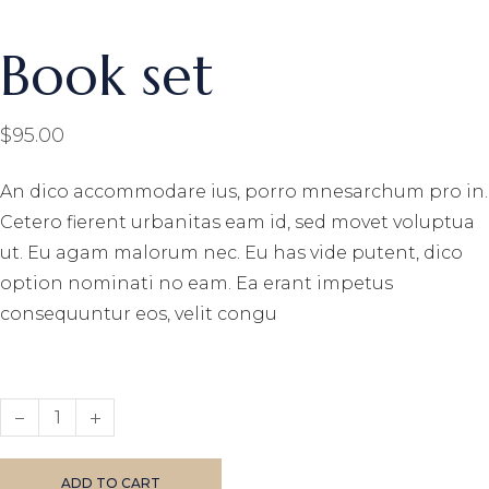
Book set
$
95.00
An dico accommodare ius, porro mnesarchum pro in.
Cetero fierent urbanitas eam id, sed movet voluptua
ut. Eu agam malorum nec. Eu has vide putent, dico
option nominati no eam. Ea erant impetus
consequuntur eos, velit congu
Book set quantity
ADD TO CART