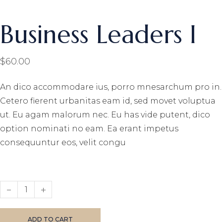
Business Leaders I
$
60.00
An dico accommodare ius, porro mnesarchum pro in.
Cetero fierent urbanitas eam id, sed movet voluptua
ut. Eu agam malorum nec. Eu has vide putent, dico
option nominati no eam. Ea erant impetus
consequuntur eos, velit congu
Business Leaders I quantity
ADD TO CART