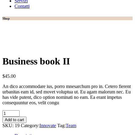
Servizi
Contatti
Shop
Business book II
$
45.00
An dico accommodare ius, porro mnesarchum pro in. Cetero fierent
urbanitas eam id, sed movet voluptua ut. Eu agam malorum nec. Eu
has vide putent, dico option nominati no eam. Ea erant impetus
consequuntur eos, velit congu
Business
book
Add to cart
II
SKU:
19
Category:
Innovate
Tag:
Team
quantity