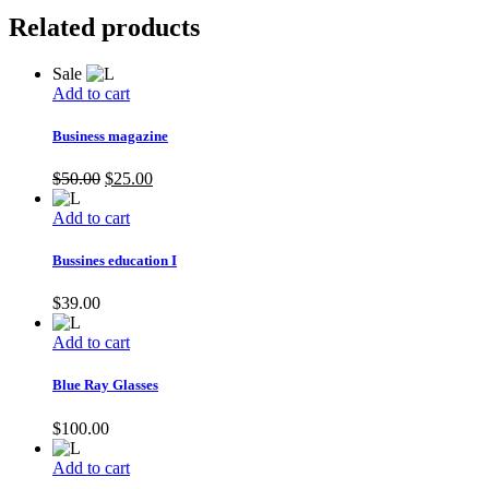
Related products
Sale
Add to cart
Business magazine
Original
Current
$
50.00
$
25.00
price
price
was:
is:
Add to cart
$50.00.
$25.00.
Bussines education I
$
39.00
Add to cart
Blue Ray Glasses
$
100.00
Add to cart