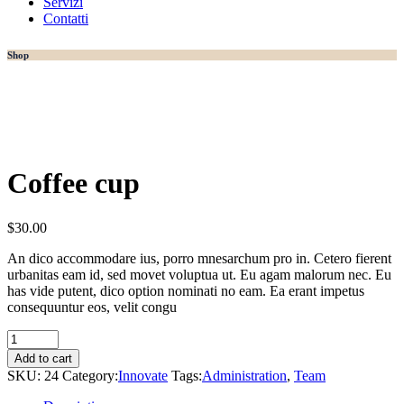
Servizi
Contatti
Shop
Coffee cup
$
30.00
An dico accommodare ius, porro mnesarchum pro in. Cetero fierent
urbanitas eam id, sed movet voluptua ut. Eu agam malorum nec. Eu
has vide putent, dico option nominati no eam. Ea erant impetus
consequuntur eos, velit congu
Coffee
cup
Add to cart
quantity
SKU:
24
Category:
Innovate
Tags:
Administration
,
Team