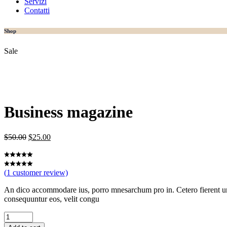
Servizi
Contatti
Shop
Sale
Business magazine
Original
Current
$
50.00
$
25.00
price
price
was:
is:
$50.00.
$25.00.
(
1
customer review)
An dico accommodare ius, porro mnesarchum pro in. Cetero fierent ur
consequuntur eos, velit congu
Business
magazine