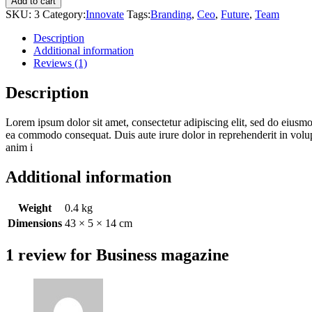
Add to cart
quantity
SKU:
3
Category:
Innovate
Tags:
Branding
,
Ceo
,
Future
,
Team
Description
Additional information
Reviews (1)
Description
Lorem ipsum dolor sit amet, consectetur adipiscing elit, sed do eiusmo
ea commodo consequat. Duis aute irure dolor in reprehenderit in volupta
anim i
Additional information
Weight
0.4 kg
Dimensions
43 × 5 × 14 cm
1 review for
Business magazine